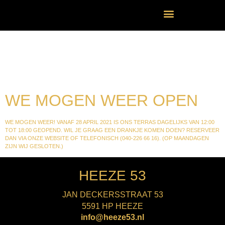
CATEGORIE:
UNCATEGORIZED
WE MOGEN WEER OPEN
WE MOGEN WEER! VANAF 28 APRIL 2021 IS ONS TERRAS DAGELIJKS VAN 12:00
TOT 18:00 GEOPEND. WIL JE GRAAG EEN DRANKJE KOMEN DOEN? RESERVEER
DAN VIA ONZE WEBSITE OF TELEFONISCH (040-226 66 16). (OP MAANDAGEN
ZIJN WIJ GESLOTEN.)
HEEZE 53
JAN DECKERSSTRAAT 53
5591 HP HEEZE
info@heeze53.nl